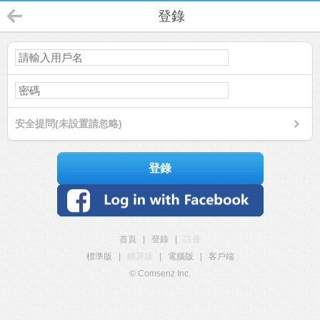
登錄
安全提問(未設置請忽略)
登錄
首頁
|
登錄
|
註冊
標準版
|
觸屏版
|
電腦版
|
客戶端
© Comsenz Inc.