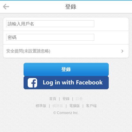
登錄
安全提問(未設置請忽略)
登錄
首頁
|
登錄
|
註冊
標準版
|
觸屏版
|
電腦版
|
客戶端
© Comsenz Inc.