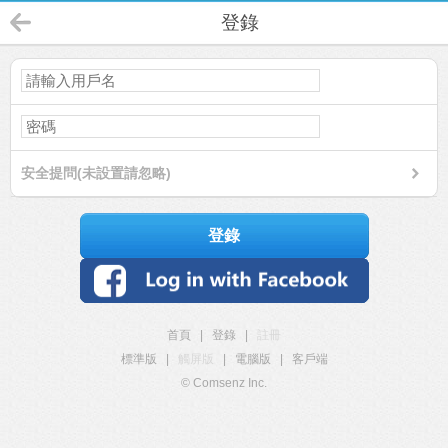
登錄
安全提問(未設置請忽略)
登錄
首頁
|
登錄
|
註冊
標準版
|
觸屏版
|
電腦版
|
客戶端
© Comsenz Inc.