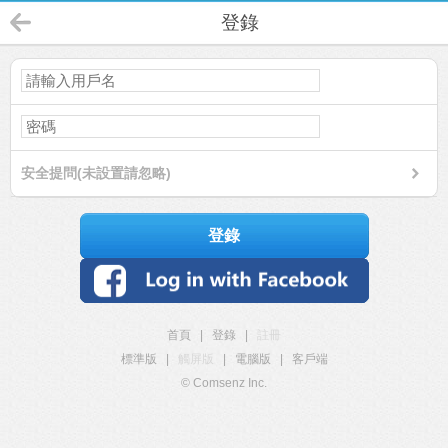
登錄
安全提問(未設置請忽略)
登錄
首頁
|
登錄
|
註冊
標準版
|
觸屏版
|
電腦版
|
客戶端
© Comsenz Inc.