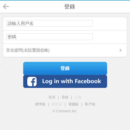
登錄
安全提問(未設置請忽略)
登錄
首頁
|
登錄
|
註冊
標準版
|
觸屏版
|
電腦版
|
客戶端
© Comsenz Inc.