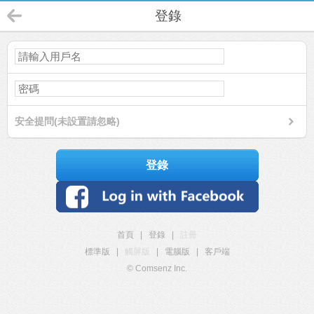
登錄
安全提問(未設置請忽略)
登錄
首頁
|
登錄
|
註冊
標準版
|
觸屏版
|
電腦版
|
客戶端
© Comsenz Inc.