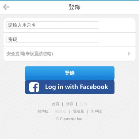
登錄
安全提問(未設置請忽略)
登錄
首頁
|
登錄
|
註冊
標準版
|
觸屏版
|
電腦版
|
客戶端
© Comsenz Inc.