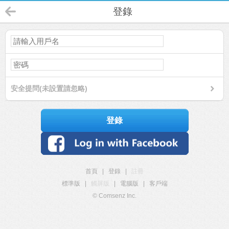
登錄
安全提問(未設置請忽略)
登錄
首頁
|
登錄
|
註冊
標準版
|
觸屏版
|
電腦版
|
客戶端
© Comsenz Inc.