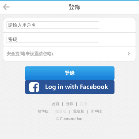
登錄
安全提問(未設置請忽略)
登錄
首頁
|
登錄
|
註冊
標準版
|
觸屏版
|
電腦版
|
客戶端
© Comsenz Inc.