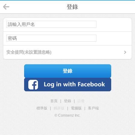
登錄
安全提問(未設置請忽略)
登錄
首頁
|
登錄
|
註冊
標準版
|
觸屏版
|
電腦版
|
客戶端
© Comsenz Inc.