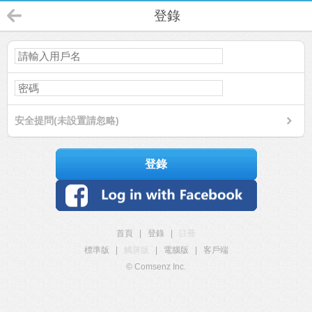
登錄
安全提問(未設置請忽略)
登錄
首頁
|
登錄
|
註冊
標準版
|
觸屏版
|
電腦版
|
客戶端
© Comsenz Inc.