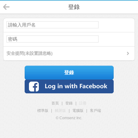
登錄
安全提問(未設置請忽略)
登錄
首頁
|
登錄
|
註冊
標準版
|
觸屏版
|
電腦版
|
客戶端
© Comsenz Inc.