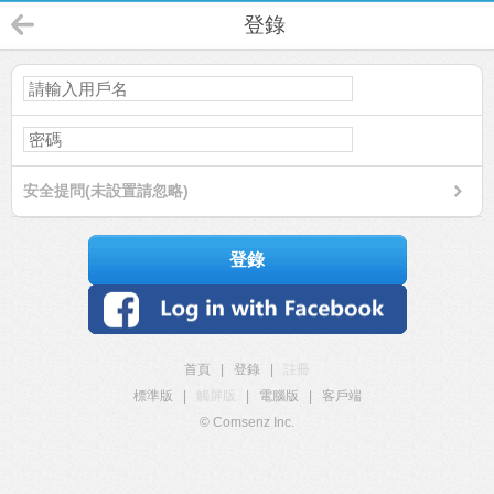
登錄
安全提問(未設置請忽略)
登錄
首頁
|
登錄
|
註冊
標準版
|
觸屏版
|
電腦版
|
客戶端
© Comsenz Inc.