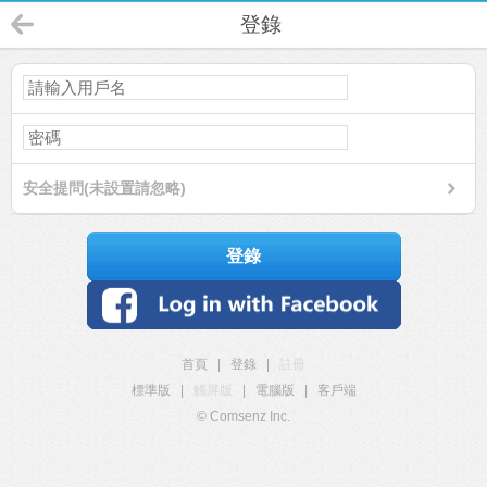
登錄
安全提問(未設置請忽略)
登錄
首頁
|
登錄
|
註冊
標準版
|
觸屏版
|
電腦版
|
客戶端
© Comsenz Inc.