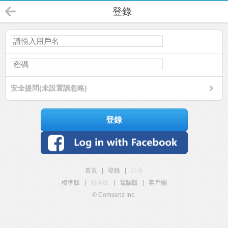
登錄
安全提問(未設置請忽略)
登錄
首頁
|
登錄
|
註冊
標準版
|
觸屏版
|
電腦版
|
客戶端
© Comsenz Inc.