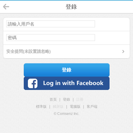
登錄
安全提問(未設置請忽略)
登錄
首頁
|
登錄
|
註冊
標準版
|
觸屏版
|
電腦版
|
客戶端
© Comsenz Inc.