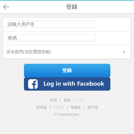
登錄
安全提問(未設置請忽略)
登錄
首頁
|
登錄
|
註冊
標準版
|
觸屏版
|
電腦版
|
客戶端
© Comsenz Inc.