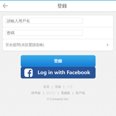
登錄
安全提問(未設置請忽略)
登錄
首頁
|
登錄
|
註冊
標準版
|
觸屏版
|
電腦版
|
客戶端
© Comsenz Inc.