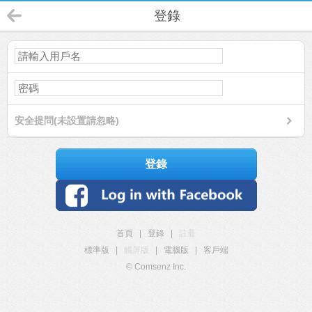
登錄
安全提問(未設置請忽略)
登錄
首頁
|
登錄
|
註冊
標準版
|
觸屏版
|
電腦版
|
客戶端
© Comsenz Inc.