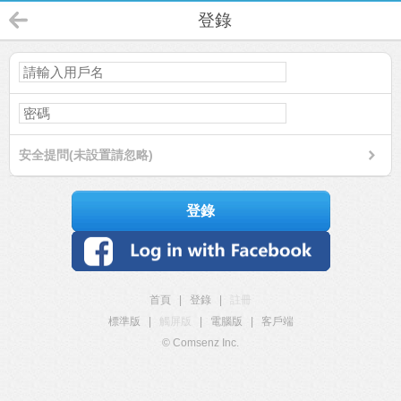
登錄
安全提問(未設置請忽略)
登錄
首頁
|
登錄
|
註冊
標準版
|
觸屏版
|
電腦版
|
客戶端
© Comsenz Inc.