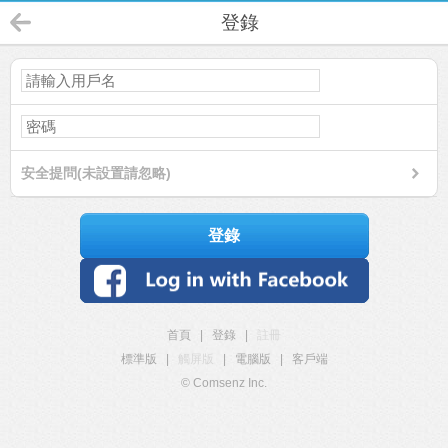
登錄
安全提問(未設置請忽略)
登錄
首頁
|
登錄
|
註冊
標準版
|
觸屏版
|
電腦版
|
客戶端
© Comsenz Inc.