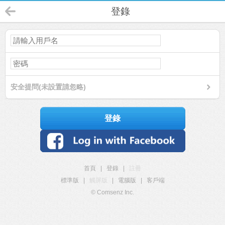
登錄
安全提問(未設置請忽略)
登錄
首頁
|
登錄
|
註冊
標準版
|
觸屏版
|
電腦版
|
客戶端
© Comsenz Inc.