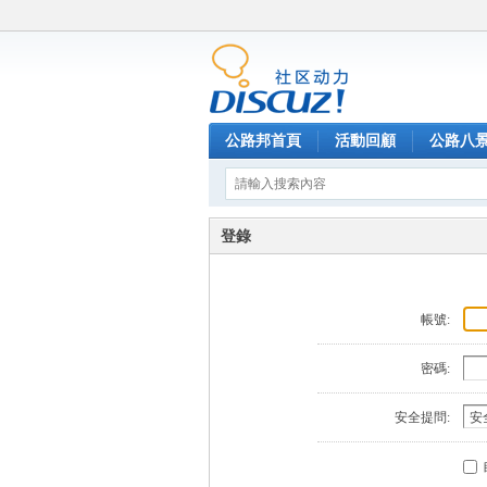
公路邦首頁
活動回顧
公路八
登錄
帳號:
密碼:
安全提問: