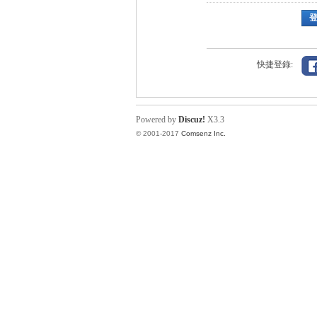
快捷登錄:
Powered by
Discuz!
X3.3
© 2001-2017
Comsenz Inc.