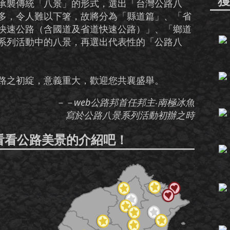
獲
承襲傳統「八景」的形式，選出「台灣公路八
多，令人難以下箸，故將分為「縣道篇」、「省
快速公路（含國道及省道快速公路）」、「鄉道
系列活動中的八景，再選出代表性的「公路八
路之初綻，意義重大，歡迎您共襄盛舉。
－－web公路邦首任邦主‧南極冰魚
寫於公路八景系列活動初辦之時
看看公路美景的介紹吧！