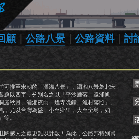
回顧
｜
公路八景
｜
公路資料
｜
討
前可推至宋朝的「瀟湘八景」，瀟湘八景為北宋
各題以四字，分別名之以「平沙雁落、遠浦帆
洞庭秋月、瀟湘夜雨、煙寺晚鐘、漁村落照」。
風，尤以台灣為盛，小至鄉里，大至全島，如
」等。
壯闊感人之處更難以計數！為此，公路邦特別籌