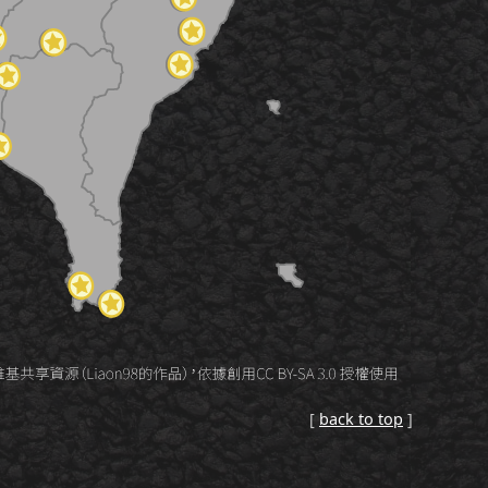
[
back to top
]