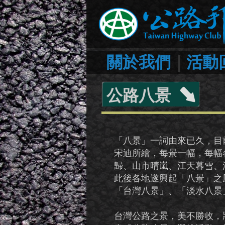
關於我們
｜
活動
公路八景
「八景」一詞由來已久，目
宋迪所繪，每景一幅，每幅
歸、山市晴嵐、江天暮雪、
此後各地遂興起「八景」之
「台灣八景」、「淡水八景
台灣公路之景，美不勝收，