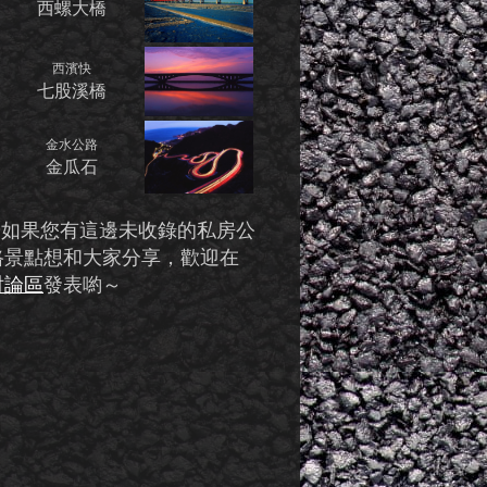
西螺大橋
西濱快
七股溪橋
金水公路
金瓜石
※如果您有這邊未收錄的私房公
路景點想和大家分享，歡迎在
討論區
發表喲～