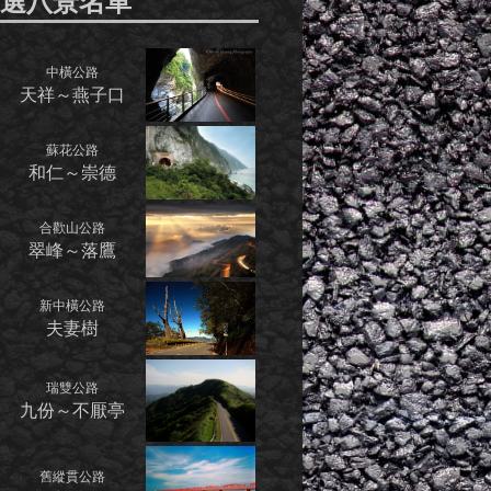
選八景名單
中橫公路
天祥～燕子口
蘇花公路
和仁～崇德
合歡山公路
翠峰～落鷹
新中橫公路
夫妻樹
瑞雙公路
九份～不厭亭
舊縱貫公路