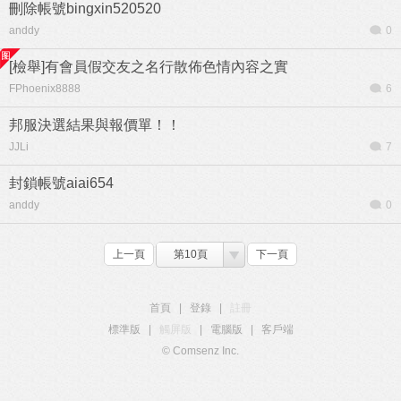
刪除帳號bingxin520520
anddy
0
[檢舉]有會員假交友之名行散佈色情內容之實
FPhoenix8888
6
邦服決選結果與報價單！！
JJLi
7
封鎖帳號aiai654
anddy
0
上一頁
第10頁
下一頁
首頁
|
登錄
|
註冊
標準版
|
觸屏版
|
電腦版
|
客戶端
© Comsenz Inc.