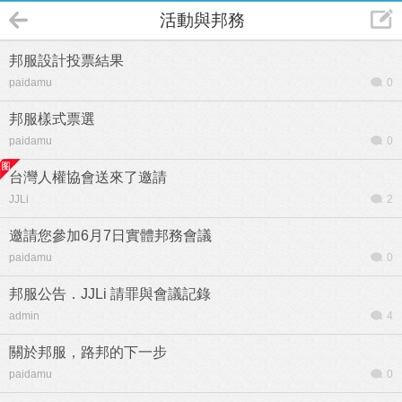
活動與邦務
邦服設計投票結果
paidamu
0
邦服樣式票選
paidamu
0
台灣人權協會送來了邀請
JJLi
2
邀請您參加6月7日實體邦務會議
paidamu
0
邦服公告．JJLi 請罪與會議記錄
admin
4
關於邦服，路邦的下一步
paidamu
0