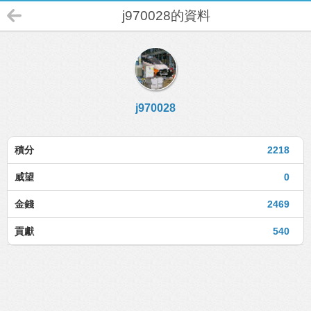
j970028的資料
j970028
積分
2218
威望
0
金錢
2469
貢獻
540