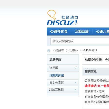
公路邦首頁
活動回顧
公路八
討論區
公用區
活動與邦務
活動與邦務
版塊導航
今
公用區
公
»
›
›
推薦主題
活動與邦務
公路邦隱私權條款
圖文分享區
論壇連結FB 一鍵
討論互動區
重新開站 - 徵求
有會員散佈色情援
有會員在討論頁散