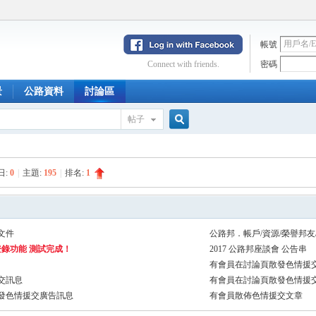
帳號
Connect with friends.
密碼
景
公路資料
討論區
帖子
搜
日:
0
|
主題:
195
|
排名:
1
索
文件
公路邦．帳戶/資源/榮譽邦友
登錄功能 測試完成！
2017 公路邦座談會 公告串
有會員在討論頁散發色情援
交訊息
有會員在討論頁散發色情援
發色情援交廣告訊息
有會員散佈色情援交文章