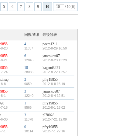
5
6
7
8
9
10
/ 10 頁
回復/查看
最後發表
19855
4
poem1211
-8-23
11637
2012-8-29 10:50
19855
6
jameskou07
-8-21
12845
2012-8-23 13:29
19855
18
kagami3421
-7-24
28085
2012-8-22 12:57
ndmap
2
pfry19855
-8-8
9059
2012-8-8 16:19
19855
3
jameskou07
-8-1
12240
2012-8-4 12:51
028
1
pfry19855
-7-18
9566
2012-8-1 18:02
o
3
j970028
-6-30
11878
2012-7-21 12:09
19855
0
pfry19855
-7-1
10114
2012-7-1 22:16