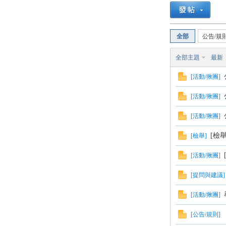
路
全部
公告/規
全部主題
最新
[
活動/揪團
]
[
活動/揪團
]
[
活動/揪團
]
邦
[檢
[
檢舉
]
[
活動/揪團
]
[
提問與建議
]
[
活動/揪團
]
[
公告/規則
]
討