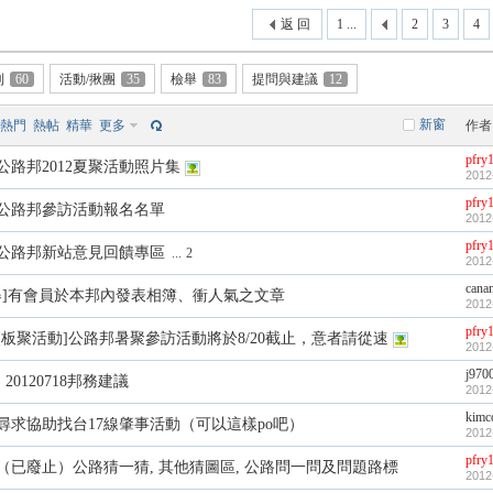
返 回
1 ...
2
3
4
則
60
活動/揪團
35
檢舉
83
提問與建議
12
新窗
熱門
熱帖
精華
更多
作者
pfry
公路邦2012夏聚活動照片集
2012
pfry
公路邦參訪活動報名名單
2012
pfry
公路邦新站意見回饋專區
...
2
2012
cana
舉]有會員於本邦內發表相簿、衝人氣之文章
2012
pfry
[板聚活動]公路邦暑聚參訪活動將於8/20截止，意者請從速
2012
j970
20120718邦務建議
2012
kimc
尋求協助找台17線肇事活動（可以這樣po吧）
2012
pfry
（已廢止）公路猜一猜, 其他猜圖區, 公路問一問及問題路標
2012