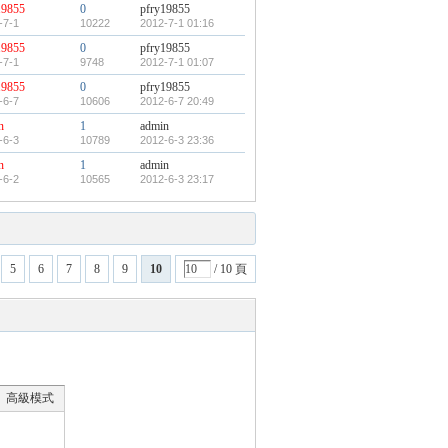
19855
0
pfry19855
-7-1
10222
2012-7-1 01:16
19855
0
pfry19855
-7-1
9748
2012-7-1 01:07
19855
0
pfry19855
-6-7
10606
2012-6-7 20:49
n
1
admin
-6-3
10789
2012-6-3 23:36
n
1
admin
-6-2
10565
2012-6-3 23:17
5
6
7
8
9
10
/ 10 頁
高級模式