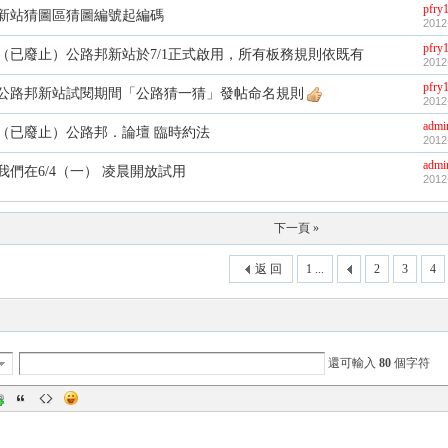
pfry
新站猜圖區猜圖編號起編碼
2012
pfry
（已廢止）公路邦新站於7/1正式啟用，所有板務規則依既有
2012
pfry
公路邦新站試閱期間「公路猜一猜」發帖命名規則
2012
admi
（已廢止）公路邦．論壇 臨時約法
2012
admi
我們在6/4（一） 凌晨開放試用
2012
下一頁 »
返 回
1 ...
2
3
4
還可輸入
80
個字符