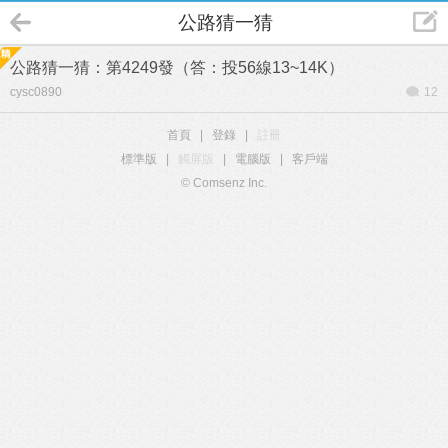
公路猜一猜
公路猜一猜：第4249發（答：投56線13~14K）
cysc0890
12
首頁
|
登錄
|
註冊
標準版
|
觸屏版
|
電腦版
|
客戶端
© Comsenz Inc.