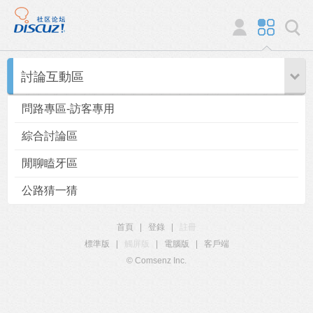
討論互動區
問路專區-訪客專用
綜合討論區
閒聊瞌牙區
公路猜一猜
首頁
|
登錄
|
註冊
標準版
|
觸屏版
|
電腦版
|
客戶端
© Comsenz Inc.