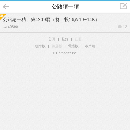
公路猜一猜
公路猜一猜：第4249發（答：投56線13~14K）
cysc0890
12
首頁
|
登錄
|
註冊
標準版
|
觸屏版
|
電腦版
|
客戶端
© Comsenz Inc.