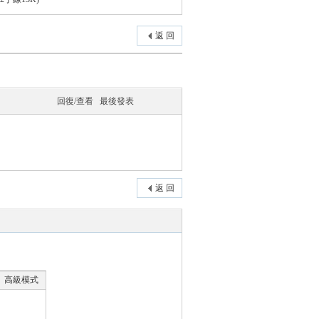
返 回
回復/查看
最後發表
返 回
高級模式