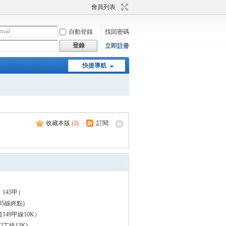
會員列表
自動登錄
找回密碼
登錄
立即註冊
快捷導航
收藏本版
(
2
)
|
訂閱
145甲）
85線終點)
149甲線10K）
2丁線13K)