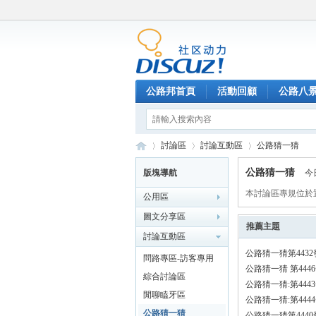
公路邦首頁
活動回顧
公路八
討論區
討論互動區
公路猜一猜
公路猜一猜
版塊導航
今
本討論區專規位於
公用區
公
»
›
›
圖文分享區
推薦主題
討論互動區
公路猜一猜第4432
問路專區-訪客專用
公路猜一猜 第4446
綜合討論區
公路猜一猜:第444
閒聊瞌牙區
公路猜一猜:第444
公路猜一猜
公路猜一猜第4440