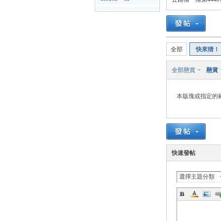
路
全部
快來猜！
全部懸賞
懸賞
本版塊或指定的
邦
快速發帖
選擇主題分類
討