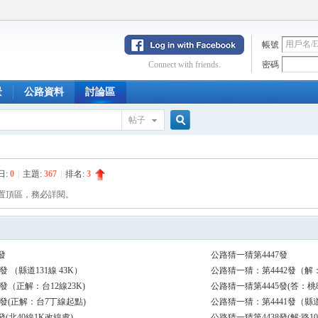
帳號
Connect with friends.
密碼
景
公路資料
討論區
帖子
搜
日:
0
|
主題:
367
|
排名:
3
置頂區，務必詳閱。
索
發
公路猜一猜第4447發
發 （縣道131線 43K）
公路猜一猜：第4442發（解：
3發（正解：台12線23K)
公路猜一猜第4445發(答：桃
4發(正解：台7丁線起點)
公路猜一猜：第4441發（縣道
發(北40線1K改線處)
公路猜一猜第4438發(解:路10