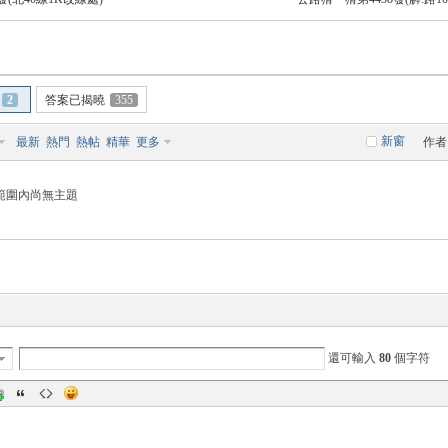
2
答案已揭曉
355
新窗
最新
熱門
熱帖
精華
更多
作者
範圍內尚無主題
還可輸入
80
個字符