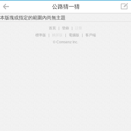
公路猜一猜
本版塊或指定的範圍內尚無主題
首頁
|
登錄
|
註冊
標準版
|
觸屏版
|
電腦版
|
客戶端
© Comsenz Inc.