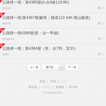
公路猜一猜：第4385發(A:台9線119.9K)
紅豆冰
8
公路猜一猜:第4387發(解答：縣道122 44K 桃山隧道)
kiha58
2
公路猜一猜4386發(答：台一甲線)
pangasei
2
公路猜一猜：第4384發（答：台7丙，宜33）
anoli
3
上一頁
第7頁
下一頁
首頁
|
登錄
|
註冊
標準版
|
觸屏版
|
電腦版
|
客戶端
© Comsenz Inc.