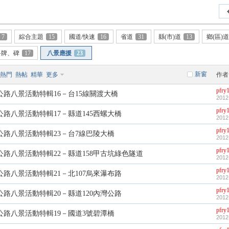
7
綜合主題
15
國道/快速
16
省道
31
縣(市)道
13
鄉(區)
路牌、碑
17
八景應援
23
新窗
熱門
熱帖
精華
更多
作者
pfry
公路八景活動特輯16－台15線關渡大橋
2012
pfry
公路八景活動特輯17－縣道145西螺大橋
2012
pfry
公路八景活動特輯23－台7線巴陵大橋
2012
pfry
公路八景活動特輯22－縣道158甲古坑綠色隧道
2012
pfry
公路八景活動特輯21－北107烏來瀑布路
2012
pfry
公路八景活動特輯20－縣道120內灣公路
2012
pfry
公路八景活動特輯19－國道3號碧潭橋
2012