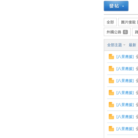
路
全部
圖片接龍
外國公路
6
全部主題
最新
[
八景應援
]
[
八景應援
]
邦
[
八景應援
]
[
八景應援
]
[
八景應援
]
[
八景應援
]
[
八景應援
]
討