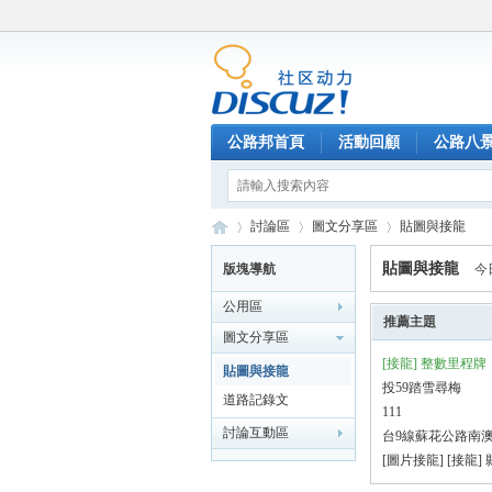
公路邦首頁
活動回顧
公路八
討論區
圖文分享區
貼圖與接龍
貼圖與接龍
版塊導航
今
公用區
公
»
›
›
推薦主題
圖文分享區
[接龍] 整數里程牌
貼圖與接龍
投59踏雪尋梅
道路記錄文
111
討論互動區
台9線蘇花公路南
[圖片接龍] [接龍]