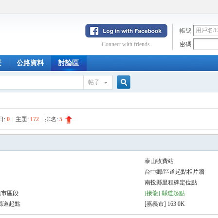
帳號
Connect with friends.
密碼
景
公路資料
討論區
帖子
搜
日:
0
|
主題:
172
|
排名:
5
索
泰山收費站
台中鄉/區道起點相片牆
南投縣里程碑定位點
澳市區段
[接龍] 縣道起點
 縣道起點
[嘉義市] 163 0K