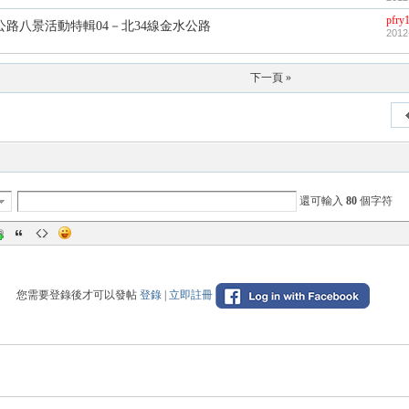
pfry
公路八景活動特輯04－北34線金水公路
2012
下一頁 »
還可輸入
80
個字符
您需要登錄後才可以發帖
登錄
|
立即註冊