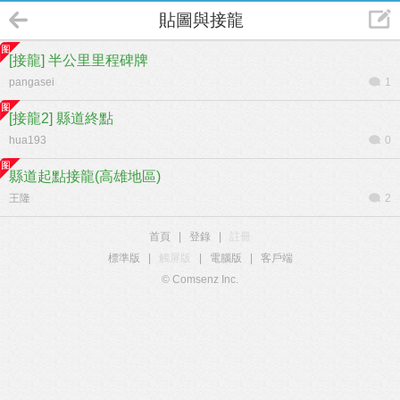
貼圖與接龍
[接龍] 半公里里程碑牌
pangasei
1
[接龍2] 縣道終點
hua193
0
縣道起點接龍(高雄地區)
王隆
2
首頁
|
登錄
|
註冊
標準版
|
觸屏版
|
電腦版
|
客戶端
© Comsenz Inc.