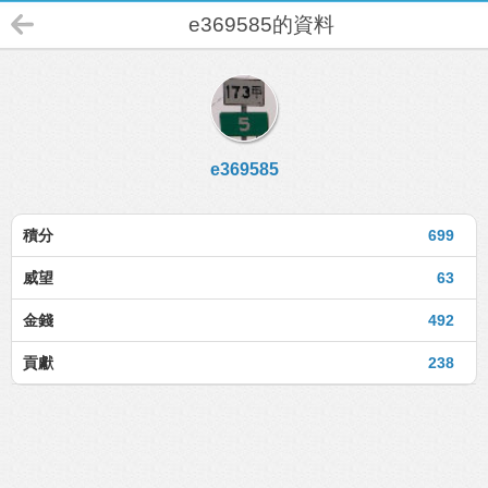
e369585的資料
e369585
積分
699
威望
63
金錢
492
貢獻
238