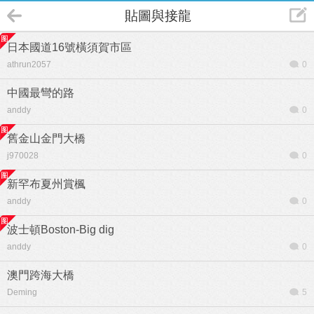
貼圖與接龍
日本國道16號橫須賀市區
athrun2057
0
中國最彎的路
anddy
0
舊金山金門大橋
j970028
0
新罕布夏州賞楓
anddy
0
波士頓Boston-Big dig
anddy
0
澳門跨海大橋
Deming
5