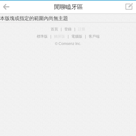
閒聊瞌牙區
本版塊或指定的範圍內尚無主題
首頁
|
登錄
|
註冊
標準版
|
觸屏版
|
電腦版
|
客戶端
© Comsenz Inc.