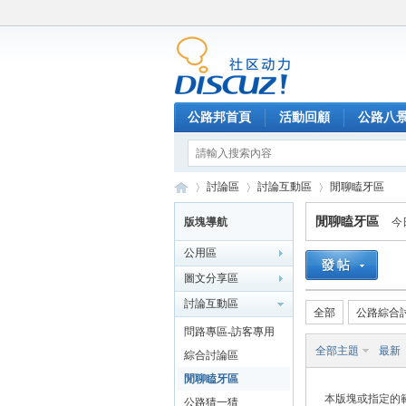
公路邦首頁
活動回顧
公路八
討論區
討論互動區
閒聊瞌牙區
閒聊瞌牙區
版塊導航
今
公用區
公
»
›
›
圖文分享區
討論互動區
全部
公路綜合
問路專區-訪客專用
全部主題
最新
綜合討論區
閒聊瞌牙區
本版塊或指定的
公路猜一猜