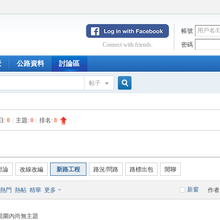
帳號
Connect with friends.
密碼
景
公路資料
討論區
帖子
搜
日:
0
|
主題:
0
|
排名:
8
索
討論
改線改編
新路工程
路況/問路
路標出包
閒聊
新窗
熱門
熱帖
精華
更多
作者
範圍內尚無主題