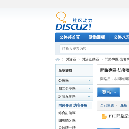
公路邦首頁
活動回顧
公路八
討論區
討論互動區
問路專區-訪客
問路專區-訪客
版塊導航
問路用，非問路閒
公用區
公
»
›
›
圖文分享區
討論互動區
問路專區-訪客專用
全部主題
最新
綜合討論區
PTT問路
閒聊瞌牙區
公路猜一猜