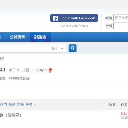
帳號
Connect with friends.
密碼
景
公路資料
討論區
帖子
搜
專用
專用
今日:
0
|
主題:
1
|
排名:
9
聊文一律轉帖後刪除
索
新窗
熱門
熱帖
精華
更多
作者
JJLi
記錄（留檔區）
2019