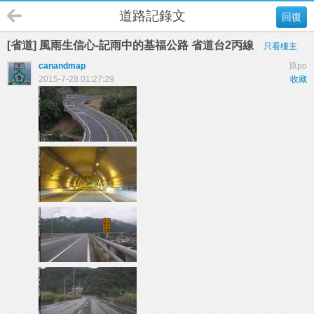
道路記錄文
回復
[省道] 風雨生信心-記雨中的基福公路 省道台2丙線
只看樓主
canandmap
原po
2015-7-28 01:27:29
收藏