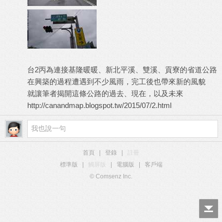
台2丙為連接基隆暖暖、新北平溪、雙溪、貢寮的省道公路
在興築的過程遭遇到不少風雨，完工後也帶來新的風貌
就讓筆者揭開這條公路的過去、現在，以及未來
http://canandmap.blogspot.tw/2015/07/2.html
首頁
|
登錄
|
註冊
標準版
|
觸屏版
|
電腦版
|
客戶端
© Comsenz Inc.