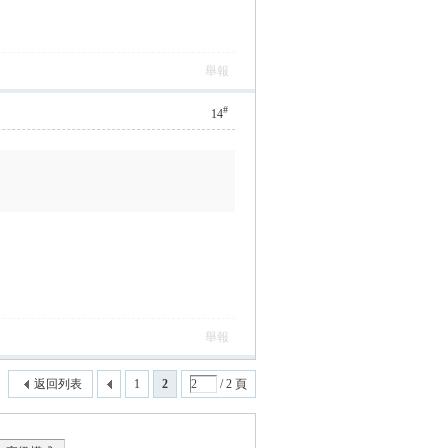
舉報
#
14
舉報
返回列表
1
2
/ 2 頁