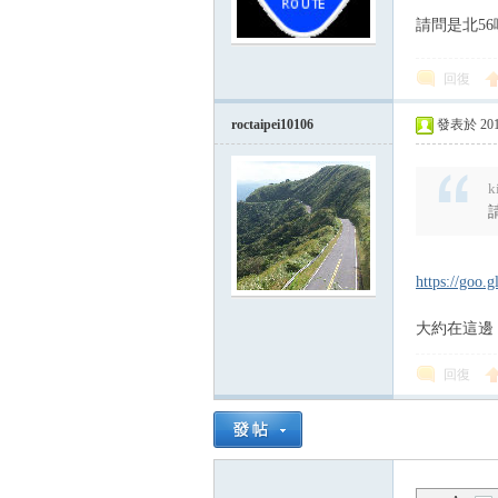
請問是北56哪
回復
roctaipei10106
發表於 2015-
k
論
https://goo.
大約在這邊
回復
區