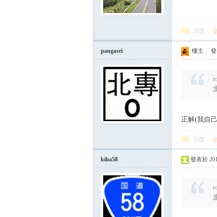
路
回復
pangasei
樓主
|
發表
r
邦
正解(我自
回復
kiha58
發表於 2015-
r
討