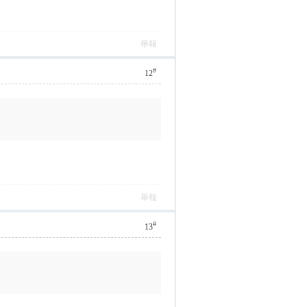
舉報
#
12
舉報
#
13