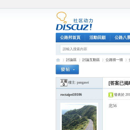
公路邦首頁
活動回顧
公路八
討論區
討論互動區
公路猜一猜
樓主:
pangasei
[答案已揭
公
»
›
›
›
roctaipei10106
發表於 2015-
北56