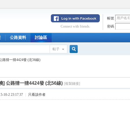
帳號
Connect with friends.
密碼
景
公路資料
討論區
帖子
搜
公路猜一猜4424發 (北56線)
索
曉]
公路猜一猜4424發 (北56線)
[複製鏈接]
10-2 23:17:37
|
只看該作者