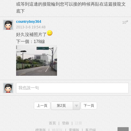
或等到這邊的接龍輪到您可以接的時候再貼在這篇接龍文
底下
countryboy364
#
10
2013-3-6 19:54:48
好久沒補照片了
下一個：178線
上一頁
第2頁
下一頁
首頁
|
登錄
|
註冊
標準版
|
觸屏版
|
電腦版
|
客戶端