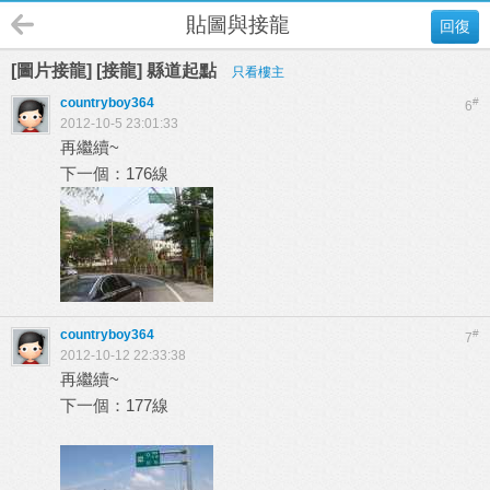
貼圖與接龍
回復
[圖片接龍] [接龍] 縣道起點
只看樓主
countryboy364
#
6
2012-10-5 23:01:33
再繼續~
下一個：176線
countryboy364
#
7
2012-10-12 22:33:38
再繼續~
下一個：177線