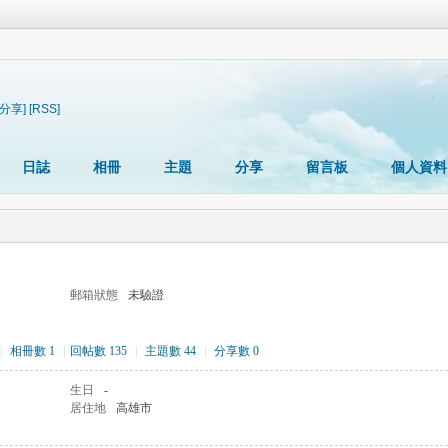
[分享]
[RSS]
日誌
相冊
主題
分享
留言板
個人資料
郵箱狀態
未驗證
|
相冊數 1
|
回帖數 135
|
主題數 44
|
分享數 0
生日
-
居住地
高雄市