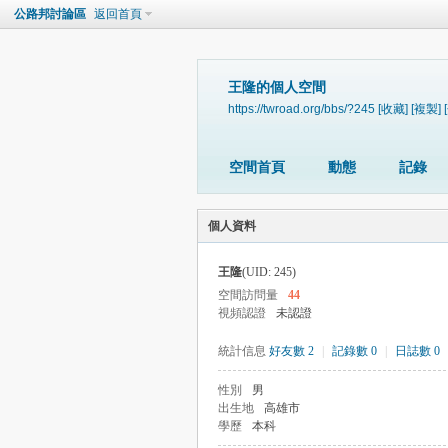
公路邦討論區
返回首頁
王隆的個人空間
https://twroad.org/bbs/?245
[收藏]
[複製]
空間首頁
動態
記錄
個人資料
王隆
(UID: 245)
空間訪問量
44
視頻認證
未認證
統計信息
好友數 2
|
記錄數 0
|
日誌數 0
性別
男
出生地
高雄市
學歷
本科