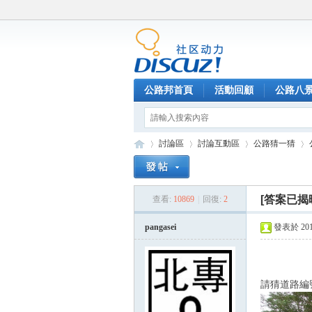
公路邦首頁
活動回顧
公路八
討論區
討論互動區
公路猜一猜
[答案已揭
查看:
10869
|
回復:
2
公
»
›
›
›
pangasei
發表於 2016-
請猜道路編