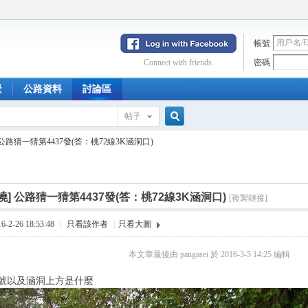
帳號
Connect with friends.
密碼
景
公路資料
討論區
帖子
搜
公路猜一猜第4437發(答：桃72線3K涵洞口)
索
曉]
公路猜一猜第4437發(答：桃72線3K涵洞口)
[複製鏈接]
2-26 18:53:48
|
只看該作者
|
只看大圖
本文章最後由 pangasei 於 2016-3-5 14:25 編輯
號以及涵洞上方是什麼