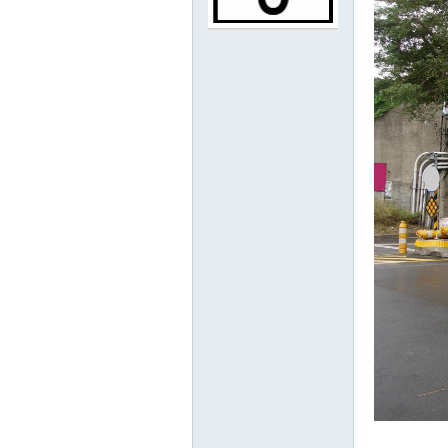
路
邦
討