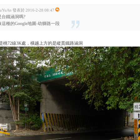
uYuAn 發表於 2016-2-28 08:47
是台鐵涵洞嗎?
像這種的Google地圖-幼獅路一段
是桃72線3K處，橫越上方的是縱貫鐵路涵洞