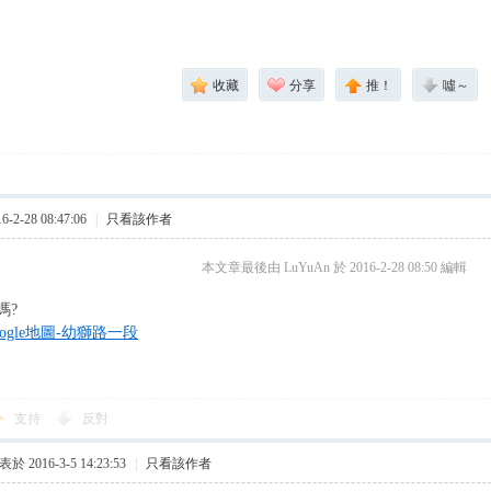
收藏
分享
推！
噓～
2-28 08:47:06
|
只看該作者
本文章最後由 LuYuAn 於 2016-2-28 08:50 編輯
嗎?
oogle地圖-幼獅路一段
支持
反對
於 2016-3-5 14:23:53
|
只看該作者