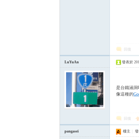
回復
論
LuYuAn
發表於 2016-
是台鐵涵洞
像這種的
G
回復
區
pangasei
樓主
|
發表