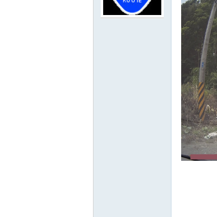
路
邦
討