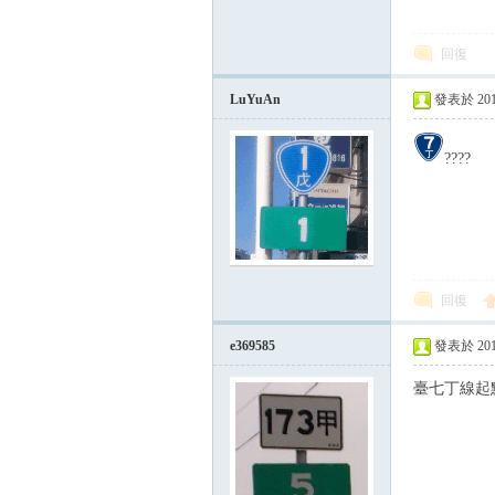
回復
LuYuAn
發表於 2016-
????
論
回復
e369585
發表於 2016-
臺七丁線起
區