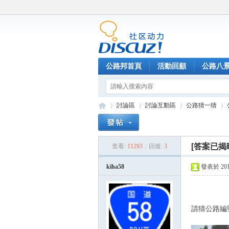
公路邦首頁
活動回顧
公路八
討論區
討論互動區
公路猜一猜
[答案已揭
查看:
11293
|
回復:
3
公
»
›
›
›
kiha58
發表於 2016-
請猜公路編號..