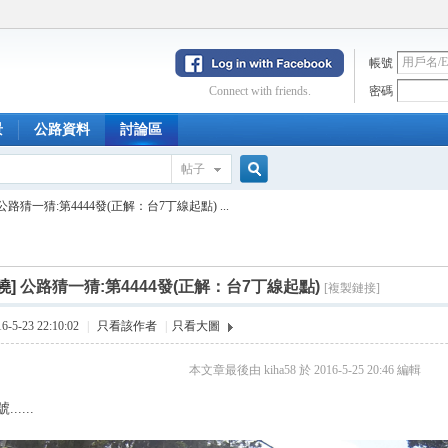
帳號
Connect with friends.
密碼
景
公路資料
討論區
帖子
搜
公路猜一猜:第4444發(正解：台7丁線起點) ...
索
曉]
公路猜一猜:第4444發(正解：台7丁線起點)
[複製鏈接]
5-23 22:10:02
|
只看該作者
|
只看大圖
本文章最後由 kiha58 於 2016-5-25 20:46 編輯
....