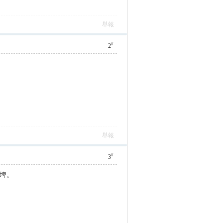
舉報
#
2
舉報
#
3
連埤。