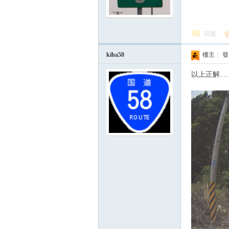
回復
kiha58
樓主
|
發表
以上正解.....