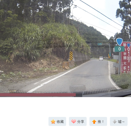
收藏
分享
推！
噓～