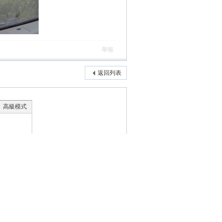
舉報
返回列表
高級模式
本版積分規則
手機版
|
公路邦 twroad.org
|
公路邦討論區