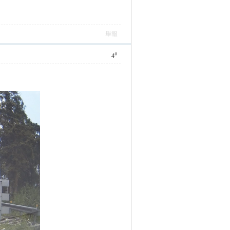
舉報
#
4