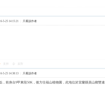
5-25 14:15:21
|
只看該作者
支持
反對
5-25 14:38:13
|
只看該作者
點，前身台9甲東段50K，後方往福山植物園，此地位於宜蘭縣員山鄉雙