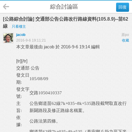
綜合討論區
回復
[公路綜合討論] 交通部公告公路改行路線資料(105.8.9)--苗62
線
只看樓主
jacob
原po
2016-9-6 19:11:21
收藏
本文章最後由 jacob 於 2016-9-6 19:14 編輯
[tr][/tr]
交通部 公告
發文日
105/08/09
期:
發文字
交路1050410337
號:
主
公告鄉道苗62線7k+035~8k+535路段截彎取直改行
旨:
新闢路段及修正路線名稱案。
依
公路法第四條。
據:
鄉道苗62線7k+035~8k+535（泰安鄉八卦力至下半