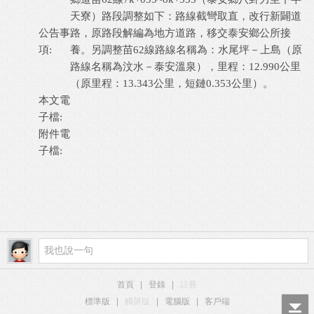
天寮）路段調整如下：路線截彎取直，改行新闢道
公告事
路，原路段解編為地方道路，移交泰安鄉公所接
項:
養。另調整苗62線路線名稱為：水尾坪－上島（原
路線名稱為汶水－泰安溫泉），里程：12.990公里
（原里程：13.343公里，短鏈0.353公里）。
本文電
子檔:
附件電
子檔:
首頁
|
登錄
|
註冊
標準版
|
觸屏版
|
電腦版
|
客戶端