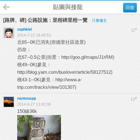
貼圖與接龍
回復
[路牌、碑] 公路設施：里程碑里程一覽
只看樓主
zaphkiel
#
11
2014-7-22 18:49:53
北65--0K已消失(崇德里社區造景)
仍存：
北67--0.5公里(街景：
http://goo.gl/maps/J1rRM
)
桃49--0K(參見：
http://blog.yam.com/buslover/article/58127512
)
桃43-1--0K(參見：
http://www.a-
trip.com/tracks/view/101307
)
nantouspp
#
12
2014-8-27 13:43:38
150線36k