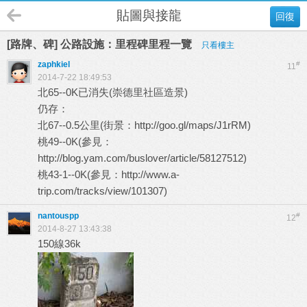
貼圖與接龍
回復
[路牌、碑] 公路設施：里程碑里程一覽
只看樓主
zaphkiel
#
11
2014-7-22 18:49:53
北65--0K已消失(崇德里社區造景)
仍存：
北67--0.5公里(街景：
http://goo.gl/maps/J1rRM
)
桃49--0K(參見：
http://blog.yam.com/buslover/article/58127512
)
桃43-1--0K(參見：
http://www.a-
trip.com/tracks/view/101307
)
nantouspp
#
12
2014-8-27 13:43:38
150線36k