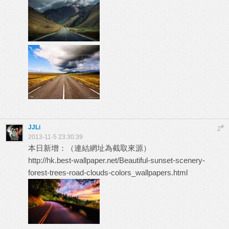
JJLi
#
2
2013-11-5 23:30:39
本日新增：（連結網址為截取來源）
http://hk.best-wallpaper.net/Beautiful-sunset-scenery-
forest-trees-road-clouds-colors_wallpapers.html