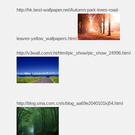
http://hk.best-wallpaper.net/Autumn-park-trees-road-
leaves-yellow_wallpapers.html
http://v3wall.com/cht/html/pic_show/pic_show_24996.html
http://blog.sina.com.cn/s/blog_aa69e2040101kj54.html