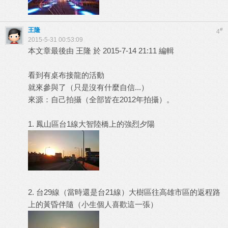
王隆
#
4
2015-5-31 00:53:09
本文章最後由 王隆 於 2015-7-14 21:11 編輯
看到有桌布接龍的活動
就來參與了（只是沒有什麼自信...）
來源：自己拍攝（全部皆在2012年拍攝）。
1. 鳳山區台1線大智陸橋上的強烈夕陽
2. 台29線（當時還是台21線）大樹區往高雄市區的返程路
上的黃昏伴隨（小生個人喜歡這一張）