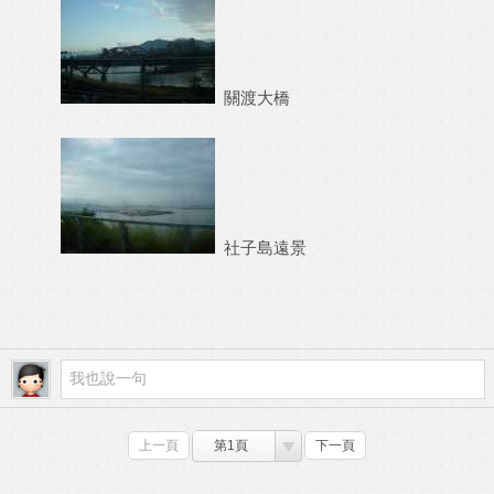
關渡大橋
社子島遠景
上一頁
第1頁
下一頁