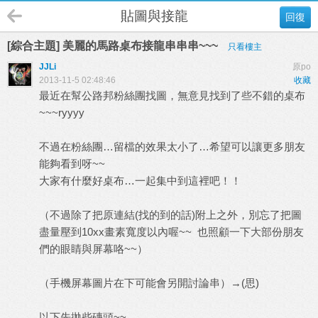
貼圖與接龍
回復
[綜合主題] 美麗的馬路桌布接龍串串串~~~
只看樓主
JJLi
原po
2013-11-5 02:48:46
收藏
最近在幫公路邦粉絲團找圖，無意見找到了些不錯的桌布
~~~ryyyy
不過在粉絲團…留檔的效果太小了…希望可以讓更多朋友
能夠看到呀~~
大家有什麼好桌布…一起集中到這裡吧！！
（不過除了把原連結(找的到的話)附上之外，別忘了把圖
盡量壓到10xx畫素寬度以內喔~~ 也照顧一下大部份朋友
們的眼睛與屏幕咯~~）
（手機屏幕圖片在下可能會另開討論串）→(思)
以下先拋些磚頭~~