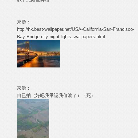
來源：
http://hk.best-wallpaper.net/USA-California-San-Francisco-
Bay-Bridge-city-night-lights_wallpapers.html
來源：
自已拍（好吧我承認我偷渡了）（死）