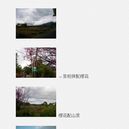
←里程牌配櫻花
櫻花配山景