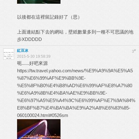
以後都在這裡留記錄好了（思）
上面連結點下去的網站，壁紙數量多到一種不可思議的地
步XDDDDD
紅豆冰
#
3
2015-5-30 19:58:39
呃......好吧來源
https://tw.travel.yahoo.com/news/%E9%A9%9A%E5%A5
%87%E6%99%AF%E9%BB%9E-
%E5%8F%B0%E4%B8%AD%E6%99%AF%E8%A7%80
%E6%A9%8B%E4%BA%AE%E9%BB%9E-
%E6%97%A5%E5%A4%9C%E6%99%AF%E7%9A%84%
E8%BF%B7%E4%BA%BA%E9%A2%A8%E6%83%85-
060100024.html#0526sm